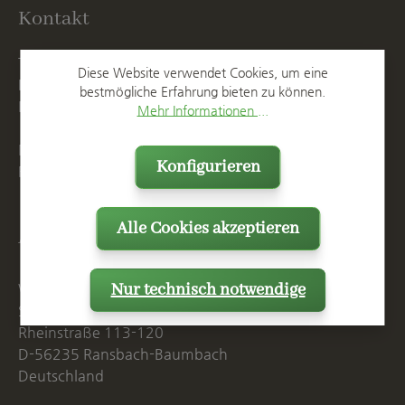
Kontakt
T
+49 2623 887 0
Diese Website verwendet Cookies, um eine
F
+49 2623 887 149
bestmögliche Erfahrung bieten zu können.
E
info@spang.de
Mehr Informationen ...
Mo. - Do. 07:15 - 16:00 Uhr
Konfigurieren
Fr. bis 14:00 Uhr
Alle Cookies akzeptieren
Anschrift
Nur technisch notwendige
Westerwälder Blumentopf-Fabrik
Spang GmbH & Co. KG
Rheinstraße 113-120
D-56235 Ransbach-Baumbach
Deutschland