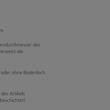
es
ußendurchmesser des
verweist die
it oder ohne Bodenloch
des Artikels
 beschichtet)