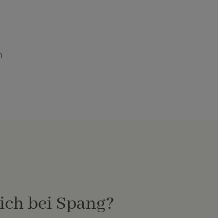
m
 ich bei Spang?