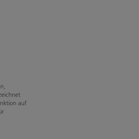
en,
zeichnet
unktion auf
ür