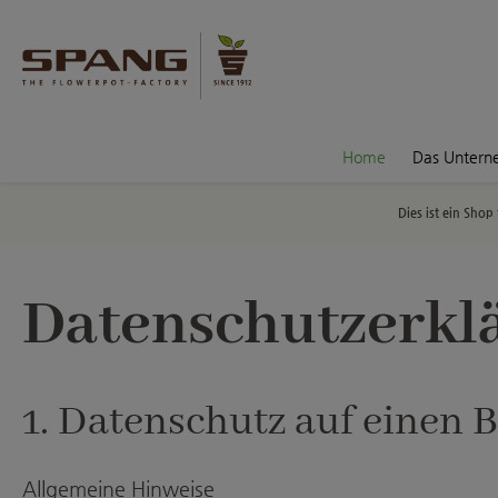
en
Zur Suche springen
Home
Das Unter
Dies ist ein Sho
Datenschutzerkl
1. Datenschutz auf einen B
Allgemeine Hinweise