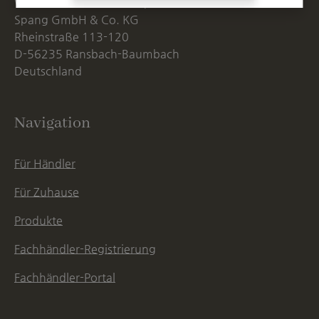
Westerwälder Blumentopf-Fabrik
Spang GmbH & Co. KG
Rheinstraße 113-120
D-56235 Ransbach-Baumbach
Deutschland
Navigation
Für Händler
Für Zuhause
Produkte
Fachhändler-Registrierung
Fachhändler-Portal