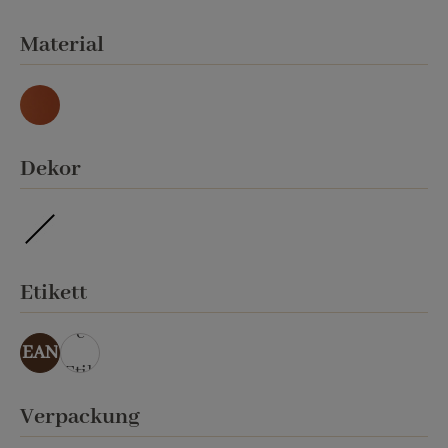
auswählen
Material
Natur
auswählen
Dekor
ohne Veredelung
auswählen
Etikett
ohn
e
EAN
Etik
ett
auswählen
Verpackung