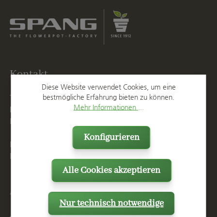
Kontakt
Diese Website verwendet Cookies, um eine
bestmögliche Erfahrung bieten zu können.
T
+49 2623 887 0
Mehr Informationen ...
F
+49 2623 887 149
E
info@spang.de
Konfigurieren
Mo. - Do. 07:15 - 16:00 Uhr
Fr. bis 14:00 Uhr
Alle Cookies akzeptieren
Anschrift
Nur technisch notwendige