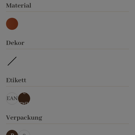
auswählen
Material
Natur
auswählen
Dekor
ohne Veredelung
auswählen
Etikett
ohn
e
EAN
Etik
ett
auswählen
Verpackung