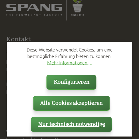
Kontakt
Diese Website verwendet Cookies, um eine
T
+49 2623 887 0
bestmögliche Erfahrung bieten zu können.
F
+49 2623 887 149
Mehr Informationen ...
E
info@spang.de
Konfigurieren
Mo. - Do. 07:15 - 16:00 Uhr
Fr. bis 14:00 Uhr
Alle Cookies akzeptieren
Anschrift
Nur technisch notwendige
Westerwälder Blumentopf-Fabrik