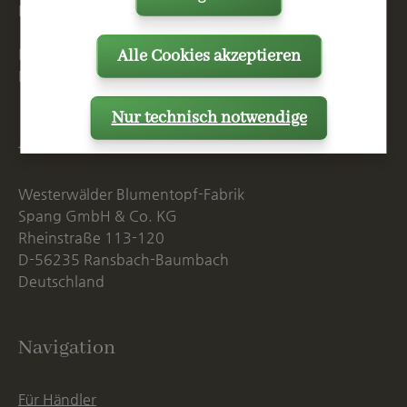
E
info@spang.de
Alle Cookies akzeptieren
Mo. - Do. 07:15 - 16:00 Uhr
Fr. bis 14:00 Uhr
Nur technisch notwendige
Anschrift
Westerwälder Blumentopf-Fabrik
Spang GmbH & Co. KG
Rheinstraße 113-120
D-56235 Ransbach-Baumbach
Deutschland
Navigation
Für Händler