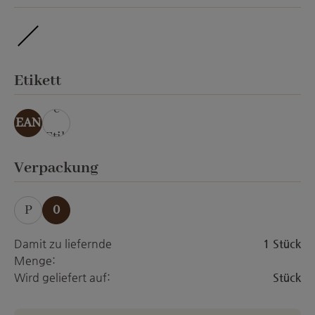
ohne Veredelung
auswählen
Etikett
ohn
e
EAN
Etik
ett
auswählen
Verpackung
P
0
Damit zu liefernde
1 Stück
Menge:
Wird geliefert auf:
Stück