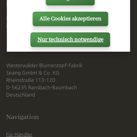
E
info@spang.de
Alle Cookies akzeptieren
Mo. - Do. 07:15 - 16:00 Uhr
Fr. bis 14:00 Uhr
Nur technisch notwendige
Anschrift
Westerwälder Blumentopf-Fabrik
Spang GmbH & Co. KG
Rheinstraße 113-120
D-56235 Ransbach-Baumbach
Deutschland
Navigation
Für Händler