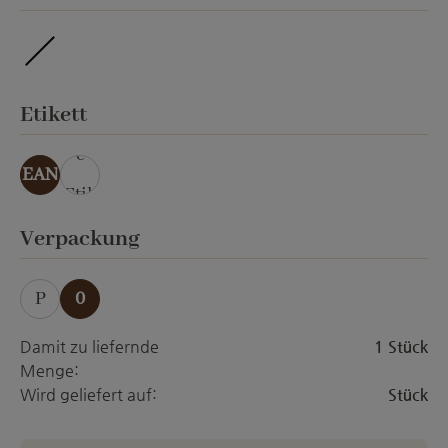
ohne Veredelung
auswählen
Etikett
ohn
e
EAN
Etik
ett
auswählen
Verpackung
P
0
Damit zu liefernde
1 Stück
Menge:
Wird geliefert auf:
Stück