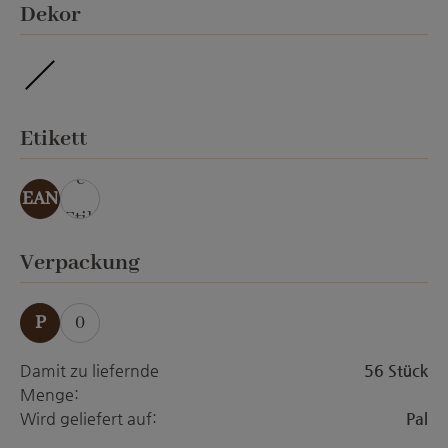
auswählen
Dekor
ohne Veredelung
auswählen
Etikett
ohn
e
EAN
Etik
ett
auswählen
Verpackung
P
0
Damit zu liefernde
56 Stück
Menge:
Wird geliefert auf:
Pal