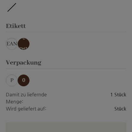
ohne Veredelung
auswählen
Etikett
ohn
e
EAN
Etik
ett
auswählen
Verpackung
P
0
Damit zu liefernde
1 Stück
Menge:
Wird geliefert auf:
Stück