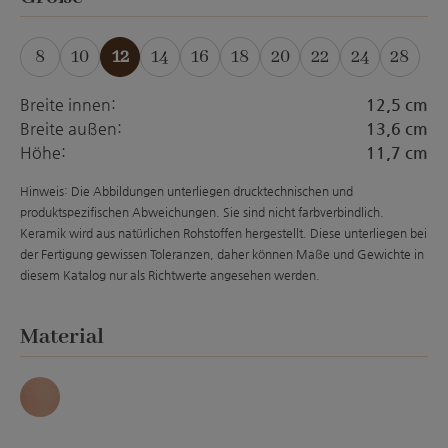
8
10
12
14
16
18
20
22
24
28
(Diese Option ist zurzeit nicht verfügbar.)
(Diese Option ist zurzeit nicht ver
(Diese Option ist zurzeit nich
(Diese Option ist zurzeit
(Diese Option ist zur
(Diese Option is
(Diese Opti
(Diese
Breite innen:
12,5 cm
Breite außen:
13,6 cm
Höhe:
11,7 cm
Hinweis: Die Abbildungen unterliegen drucktechnischen und
produktspezifischen Abweichungen. Sie sind nicht farbverbindlich.
Keramik wird aus natürlichen Rohstoffen hergestellt. Diese unterliegen bei
der Fertigung gewissen Toleranzen, daher können Maße und Gewichte in
diesem Katalog nur als Richtwerte angesehen werden.
auswählen
Material
Antique