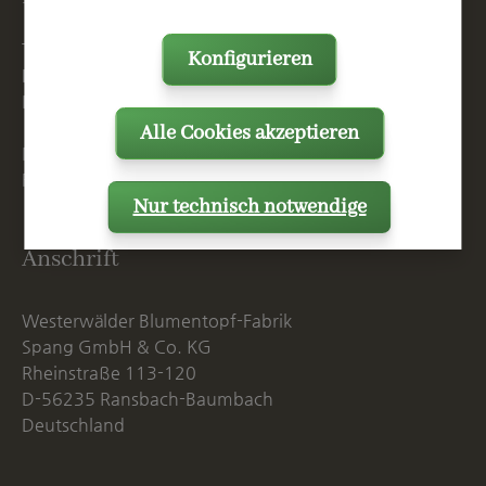
T
+49 2623 887 0
Konfigurieren
F
+49 2623 887 149
E
info@spang.de
Alle Cookies akzeptieren
Mo. - Do. 07:15 - 16:00 Uhr
Fr. bis 14:00 Uhr
Nur technisch notwendige
Anschrift
Westerwälder Blumentopf-Fabrik
Spang GmbH & Co. KG
Rheinstraße 113-120
D-56235 Ransbach-Baumbach
Deutschland