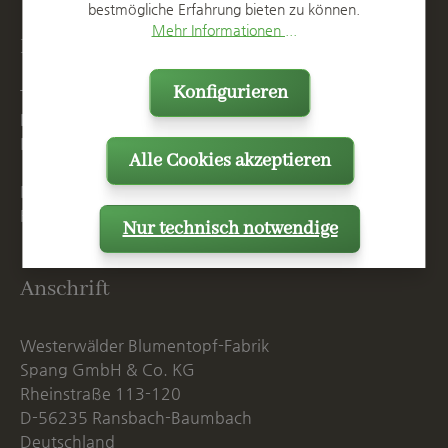
bestmögliche Erfahrung bieten zu können.
Mehr Informationen ...
Kontakt
Konfigurieren
T
+49 2623 887 0
F
+49 2623 887 149
E
info@spang.de
Alle Cookies akzeptieren
Mo. - Do. 07:15 - 16:00 Uhr
Fr. bis 14:00 Uhr
Nur technisch notwendige
Anschrift
Westerwälder Blumentopf-Fabrik
Spang GmbH & Co. KG
Rheinstraße 113-120
D-56235 Ransbach-Baumbach
Deutschland