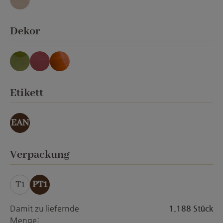
Granit
auswählen
Dekor
grasgrün lasierend
rosenrot lasierend
waldhonig lasierend
auswählen
Etikett
EAN
auswählen
Verpackung
T1
PT1
Damit zu liefernde
1.188 Stück
Menge: