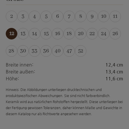
2
3
4
5
6
7
8
9
10
11
(Diese Option ist zurzeit nicht verfügbar.)
(Diese Option ist zurzeit nicht verfügbar.)
(Diese Option ist zurzeit nicht verfügba
(Diese Option ist zurzeit nicht ver
(Diese Option ist zurzeit
(Diese Option ist zur
(Diese Option is
(Diese
12
13
14
15
16
18
20
22
24
26
(Diese Option ist zurzeit nicht verfügbar.)
(Diese Option ist zurzeit nicht verfügba
(Diese Option ist zurzeit nicht ver
(Diese Option ist zurzeit nich
(Diese Option ist zurzeit
(Diese Option ist zur
(Diese Option is
(Diese Opti
(Diese
28
30
33
36
40
47
52
(Diese Option ist zurzeit nicht verfügbar.)
(Diese Option ist zurzeit nicht verfügbar.)
(Diese Option ist zurzeit nicht verfügba
(Diese Option ist zurzeit nicht ver
(Diese Option ist zurzeit nich
(Diese Option ist zurzeit
(Diese Option ist zur
Breite innen:
12,4 cm
Breite außen:
13,4 cm
Höhe:
11,6 cm
Hinweis: Die Abbildungen unterliegen drucktechnischen und
produktspezifischen Abweichungen. Sie sind nicht farbverbindlich.
Keramik wird aus natürlichen Rohstoffen hergestellt. Diese unterliegen bei
der Fertigung gewissen Toleranzen, daher können Maße und Gewichte in
diesem Katalog nur als Richtwerte angesehen werden.