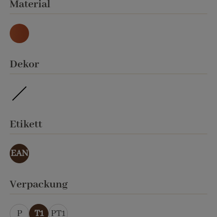
auswählen
Material
Natur
auswählen
Dekor
ohne Veredelung
auswählen
Etikett
EAN
auswählen
Verpackung
P
T1
PT1