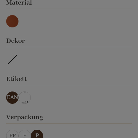
auswählen
Material
Natur
auswählen
Dekor
ohne Veredelung
auswählen
Etikett
ohn
e
EAN
Etik
ett
auswählen
Verpackung
PF
F
P