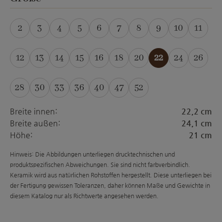
2
3
4
5
6
7
8
9
10
11
(Diese Option ist zurzeit nicht verfügbar.)
(Diese Option ist zurzeit nicht verfügbar.)
(Diese Option ist zurzeit nicht verfügba
(Diese Option ist zurzeit nicht ver
(Diese Option ist zurzeit nich
(Diese Option ist zurzeit
12
13
14
15
16
18
20
22
24
26
28
30
33
36
40
47
52
(Diese Option ist zur
Breite innen:
22,2 cm
Breite außen:
24,1 cm
Höhe:
21 cm
Hinweis: Die Abbildungen unterliegen drucktechnischen und
produktspezifischen Abweichungen. Sie sind nicht farbverbindlich.
Keramik wird aus natürlichen Rohstoffen hergestellt. Diese unterliegen bei
der Fertigung gewissen Toleranzen, daher können Maße und Gewichte in
diesem Katalog nur als Richtwerte angesehen werden.