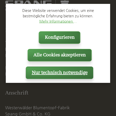
Diese Website verwendet Cookies, um eine
bestmögliche Erfahrung bieten zu können.
Mehr Informationen ...
Kontakt
Konfigurieren
T
+49 2623 887 0
F
+49 2623 887 149
Alle Cookies akzeptieren
E
info@spang.de
Mo. - Do. 07:15 - 16:00 Uhr
Nur technisch notwendige
Fr. bis 14:00 Uhr
Anschrift
Westerwälder Blumentopf-Fabrik
Spang GmbH & Co. KG