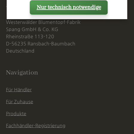
Anschrift
Nur technisch notwendige
Westerwälder Blumentopf-Fabrik
Spang GmbH & Co. KG
Rheinstraße 113-120
D-56235 Ransbach-Baumbach
Deutschland
Navigation
Für Händler
Für Zuhause
Produkte
Fachhändler-Registrierung