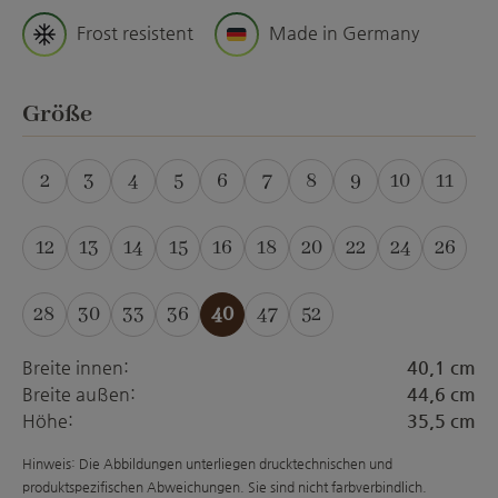
Frost resistent
Made in Germany
auswählen
Größe
2
3
4
5
6
7
8
9
10
11
(Diese Option ist zurzeit nicht verfügbar.)
(Diese Option ist zurzeit nicht verfügbar.)
(Diese Option ist zurzeit nicht verfügba
(Diese Option ist zurzeit nicht ver
12
13
14
15
16
18
20
22
24
26
28
30
33
36
40
47
52
(Diese Option ist zur
Breite innen:
40,1 cm
Breite außen:
44,6 cm
Höhe:
35,5 cm
Hinweis: Die Abbildungen unterliegen drucktechnischen und
produktspezifischen Abweichungen. Sie sind nicht farbverbindlich.