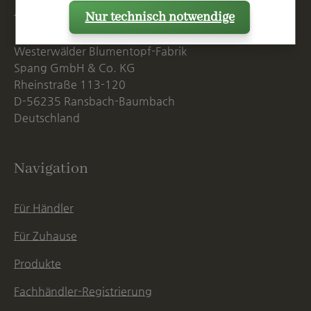
Anschrift
Nur technisch notwendige
Westerwälder Blumentopf-Fabrik
Spang GmbH & Co. KG
Rheinstraße 113-120
D-56235 Ransbach-Baumbach
Deutschland
Navigation
Für Händler
Für Zuhause
Produkte
Fachhändler-Registrierung