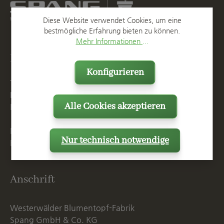
Diese Website verwendet Cookies, um eine
bestmögliche Erfahrung bieten zu können.
Mehr Informationen ...
Kontakt
Konfigurieren
T
+49 2623 887 0
F
+49 2623 887 149
Alle Cookies akzeptieren
E
info@spang.de
Mo. - Do. 07:15 - 16:00 Uhr
Nur technisch notwendige
Fr. bis 14:00 Uhr
Anschrift
Westerwälder Blumentopf-Fabrik
Spang GmbH & Co. KG