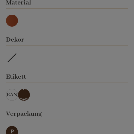
auswählen
Material
Natur
auswählen
Dekor
ohne Veredelung
auswählen
Etikett
ohn
e
EAN
Etik
ett
auswählen
Verpackung
P