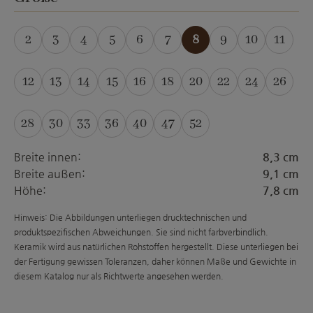
2
3
4
5
6
7
8
9
10
11
(Diese Option ist zurzeit nicht verfügbar.)
(Diese Option ist zurzeit nicht verfügbar.)
(Diese Option ist zurzeit nicht verfügba
(Diese Option ist zurzeit nicht ver
12
13
14
15
16
18
20
22
24
26
28
30
33
36
40
47
52
(Diese Option ist zur
Breite innen:
8,3 cm
Breite außen:
9,1 cm
Höhe:
7,8 cm
Hinweis: Die Abbildungen unterliegen drucktechnischen und
produktspezifischen Abweichungen. Sie sind nicht farbverbindlich.
Keramik wird aus natürlichen Rohstoffen hergestellt. Diese unterliegen bei
der Fertigung gewissen Toleranzen, daher können Maße und Gewichte in
diesem Katalog nur als Richtwerte angesehen werden.