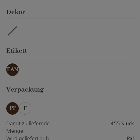
auswählen
Dekor
imprägniert
auswählen
Etikett
EAN
auswählen
Verpackung
PF
F
Damit zu liefernde
455 Stück
Menge:
Wird geliefert auf:
Pal