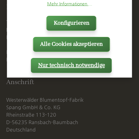
Mehr Informationen ...
Kontakt
T
+49 2623 887 0
Konfigurieren
F
+49 2623 887 149
E
info@spang.de
Alle Cookies akzeptieren
Mo. - Do. 07:15 - 16:00 Uhr
Fr. bis 14:00 Uhr
Nur technisch notwendige
Anschrift
Westerwälder Blumentopf-Fabrik
Spang GmbH & Co. KG
Rheinstraße 113-120
D-56235 Ransbach-Baumbach
Deutschland