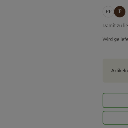
PF
F
Damit zu l
Wird geliefe
Artike