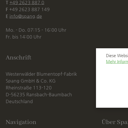
T
+49 2623 887 0
F
+49 2623 887 149
E
info@spang.de
Mo. - Do. 07:15 - 16:00 Uhr
Fr. bis 14:00 Uhr
Diese Websi
Anschrift
Mehr Inform
Westerwälder Blumentopf-Fabrik
Spang GmbH & Co. KG
Rheinstraße 113-120
D-56235 Ransbach-Baumbach
Deutschland
Navigation
Über Spa