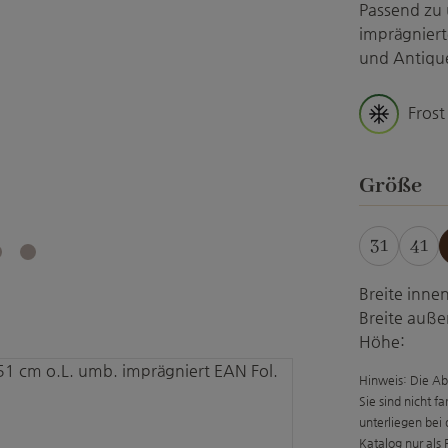
Passend zu 
imprägniert
und Antique
Frost
a
Größe
31
41
Breite innen
Breite auße
Höhe:
Hinweis: Die Ab
Sie sind nicht f
unterliegen bei
Katalog nur als