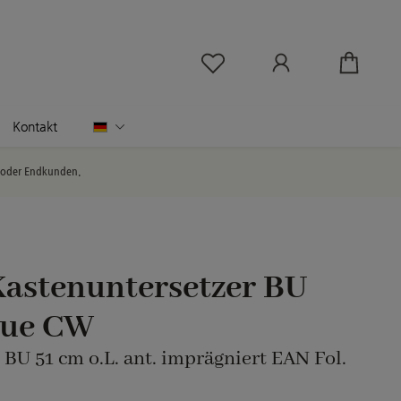
Du hast 0 Produkte au
Deutsch
Kontakt
l oder Endkunden.
Kastenuntersetzer BU
que CW
 BU 51 cm o.L. ant. imprägniert EAN Fol.