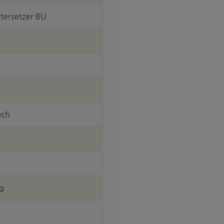
tersetzer BU
och
g