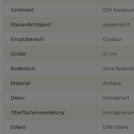
Sortiment:
034 Kastenun
Wasserdichtigkeit:
wasserdicht
Einsatzbereich:
Outdoor
Größe:
51 cm
Bodenloch:
ohne Bodenl
Material:
Antique
Dekor:
imprägniert
Oberflächenveredelung:
Imprägnierun
Etikett:
EAN Etikett