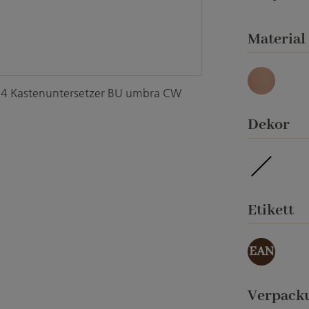
Material
4 Kastenuntersetzer BU umbra CW
Antique
au
Dekor
imprägni
a
Etikett
EAN
Verpack