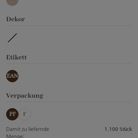
Granit
auswählen
Dekor
imprägniert
auswählen
Etikett
EAN
auswählen
Verpackung
PF
F
Damit zu liefernde
1.100 Stück
Menge: