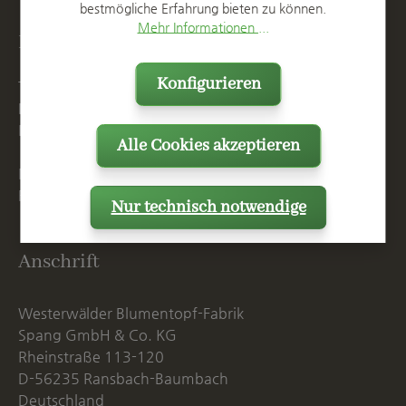
bestmögliche Erfahrung bieten zu können.
Mehr Informationen ...
Kontakt
Konfigurieren
T
+49 2623 887 0
F
+49 2623 887 149
E
info@spang.de
Alle Cookies akzeptieren
Mo. - Do. 07:15 - 16:00 Uhr
Fr. bis 14:00 Uhr
Nur technisch notwendige
Anschrift
Westerwälder Blumentopf-Fabrik
Spang GmbH & Co. KG
Rheinstraße 113-120
D-56235 Ransbach-Baumbach
Deutschland