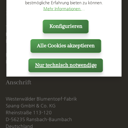
bestmögliche Erfahrung bieten zu können.
Mehr Informationen ...
Kontakt
Konfigurieren
T
+49 2623 887 0
F
+49 2623 887 149
E
info@spang.de
Alle Cookies akzeptieren
Mo. - Do. 07:15 - 16:00 Uhr
Fr. bis 14:00 Uhr
Nur technisch notwendige
Anschrift
Westerwälder Blumentopf-Fabrik
Spang GmbH & Co. KG
Rheinstraße 113-120
D-56235 Ransbach-Baumbach
Deutschland