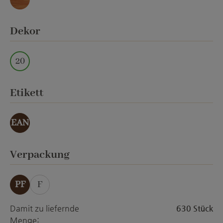
Marmor
auswählen
Dekor
20
auswählen
Etikett
EAN
auswählen
Verpackung
PF
F
Damit zu liefernde
630 Stück
Menge: