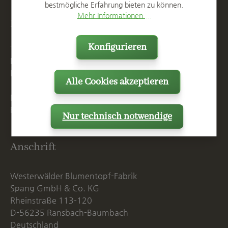
bestmögliche Erfahrung bieten zu können.
Mehr Informationen ...
Kontakt
Konfigurieren
T
+49 2623 887 0
F
+49 2623 887 149
E
info@spang.de
Alle Cookies akzeptieren
Mo. - Do. 07:15 - 16:00 Uhr
Fr. bis 14:00 Uhr
Nur technisch notwendige
Anschrift
Westerwälder Blumentopf-Fabrik
Spang GmbH & Co. KG
Rheinstraße 113-120
D-56235 Ransbach-Baumbach
Deutschland