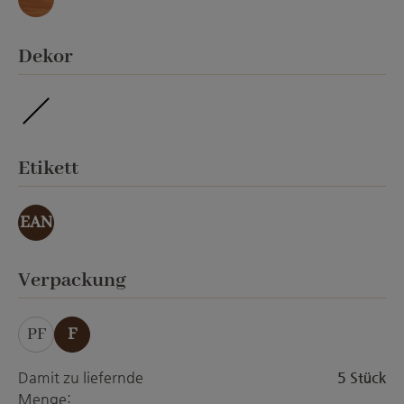
Marmor
auswählen
Dekor
imprägniert
auswählen
Etikett
EAN
auswählen
Verpackung
PF
F
Damit zu liefernde
5 Stück
Menge: