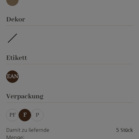
umbra
auswählen
Dekor
imprägniert
auswählen
Etikett
EAN
auswählen
Verpackung
PF
F
P
Damit zu liefernde
5 Stück
Menge: