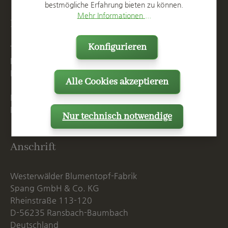
bestmögliche Erfahrung bieten zu können.
Mehr Informationen ...
Kontakt
Konfigurieren
T
+49 2623 887 0
F
+49 2623 887 149
E
info@spang.de
Alle Cookies akzeptieren
Mo. - Do. 07:15 - 16:00 Uhr
Fr. bis 14:00 Uhr
Nur technisch notwendige
Anschrift
Westerwälder Blumentopf-Fabrik
Spang GmbH & Co. KG
Rheinstraße 113-120
D-56235 Ransbach-Baumbach
Deutschland