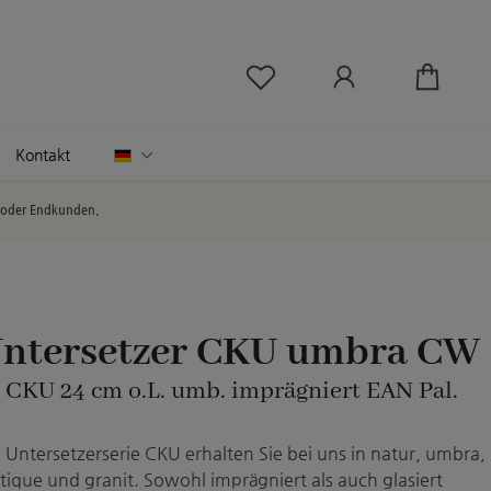
Du hast 0 Produkte au
Deutsch
Kontakt
l oder Endkunden.
Untersetzer CKU umbra CW
: CKU 24 cm o.L. umb. imprägniert EAN Pal.
e Untersetzerserie CKU erhalten Sie bei uns in natur, umbra,
ique und granit. Sowohl imprägniert als auch glasiert