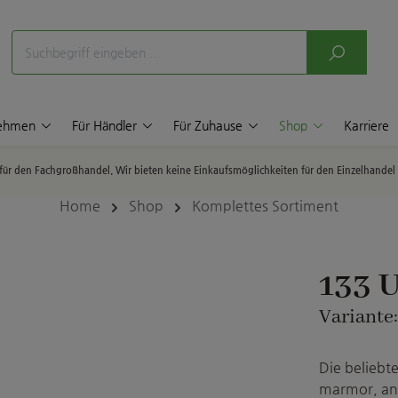
nehmen
Für Händler
Für Zuhause
Shop
Karriere
p für den Fachgroßhandel. Wir bieten keine Einkaufsmöglichkeiten für den Einzelhande
Home
Shop
Komplettes Sortiment
133 
Variante
Die beliebt
marmor, ant