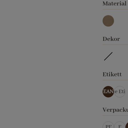
Material
umbra
au
Dekor
imprägni
a
Etikett
EAN
ohne Etik
Verpack
PF
F