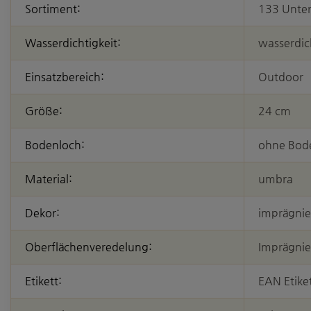
Sortiment:
133 Unter
Wasserdichtigkeit:
wasserdic
Einsatzbereich:
Outdoor
Größe:
24 cm
Bodenloch:
ohne Bod
Material:
umbra
Dekor:
imprägnie
Oberflächenveredelung:
Imprägni
Etikett:
EAN Etike