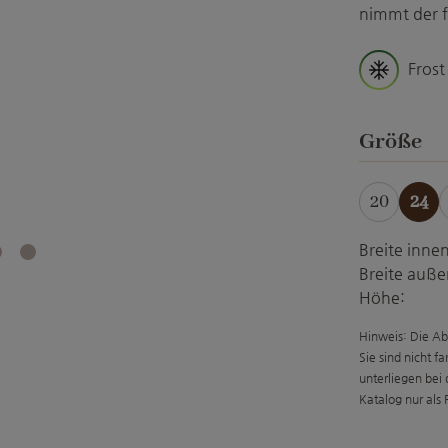
nimmt der f
Frost
a
Größe
20
24
Breite innen
Breite auße
Höhe:
Hinweis: Die Ab
Sie sind nicht f
unterliegen bei
Katalog nur als