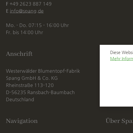
F
+49 2623 887 149
E
info@spang.de
Mo. - Do. 07:15 - 16:00 Uhr
Fr. bis 14:00 Uhr
Diese Websi
Anschrift
Mehr Inform
Westerwälder Blumentopf-Fabrik
Spang GmbH & Co. KG
Rheinstraße 113-120
D-56235 Ransbach-Baumbach
Deutschland
Navigation
Über Spa