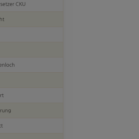
setzer CKU
ht
enloch
rt
erung
tt