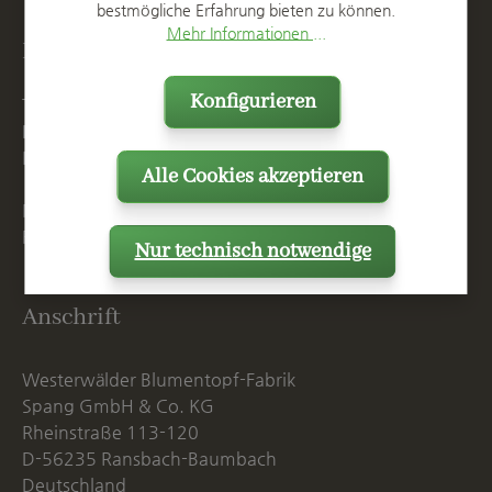
bestmögliche Erfahrung bieten zu können.
Mehr Informationen ...
Kontakt
Konfigurieren
T
+49 2623 887 0
F
+49 2623 887 149
E
info@spang.de
Alle Cookies akzeptieren
Mo. - Do. 07:15 - 16:00 Uhr
Fr. bis 14:00 Uhr
Nur technisch notwendige
Anschrift
Westerwälder Blumentopf-Fabrik
Spang GmbH & Co. KG
Rheinstraße 113-120
D-56235 Ransbach-Baumbach
Deutschland