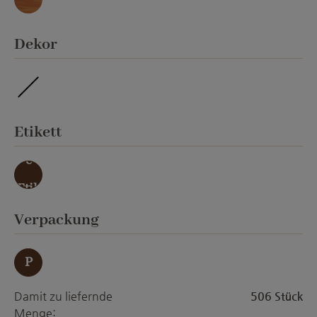
Marmor
auswählen
Dekor
imprägniert
auswählen
Etikett
ohn
e
Etik
ett
auswählen
Verpackung
P
Damit zu liefernde
506 Stück
Menge: