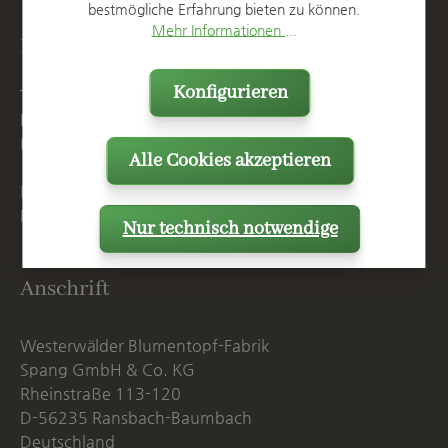
bestmögliche Erfahrung bieten zu können.
Mehr Informationen ...
Kontakt
Konfigurieren
T
+49 2623 887 0
F
+49 2623 887 149
E
info@spang.de
Alle Cookies akzeptieren
Mo. - Do. 07:15 - 16:00 Uhr
Fr. bis 14:00 Uhr
Nur technisch notwendige
Anschrift
Westerwälder Blumentopf-Fabrik
Spang GmbH & Co. KG
Rheinstraße 113-120
D-56235 Ransbach-Baumbach
Deutschland