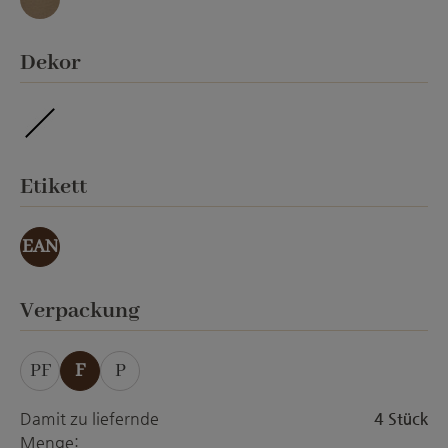
umbra
auswählen
Dekor
imprägniert
auswählen
Etikett
EAN
auswählen
Verpackung
PF
F
P
Damit zu liefernde
4 Stück
Menge: