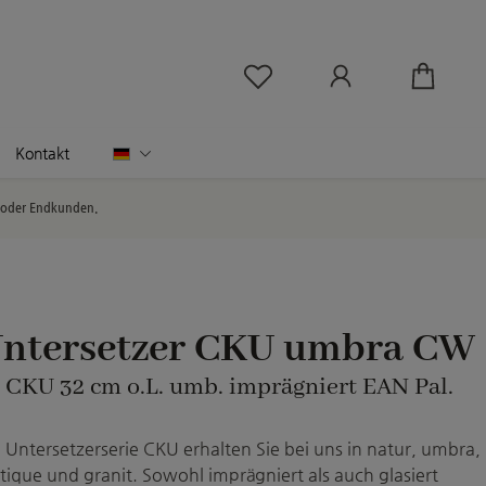
Du hast 0 Produkte au
Deutsch
Kontakt
l oder Endkunden.
Untersetzer CKU umbra CW
: CKU 32 cm o.L. umb. imprägniert EAN Pal.
e Untersetzerserie CKU erhalten Sie bei uns in natur, umbra,
ique und granit. Sowohl imprägniert als auch glasiert