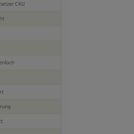
setzer CKU
ht
enloch
rt
erung
tt