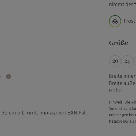
nimmt der f
Frost
a
Größe
20
24
Breite innen
Breite auße
Höhe:
Hinweis: Die Ab
Sie sind nicht f
unterliegen bei
Katalog nur als