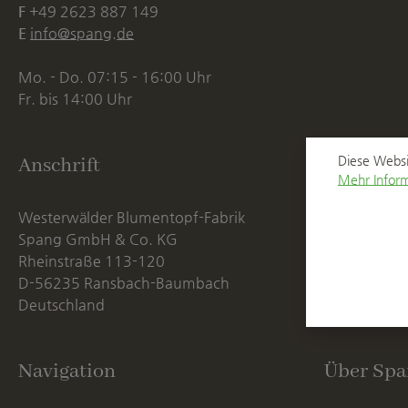
F
+49 2623 887 149
E
info@spang.de
Mo. - Do. 07:15 - 16:00 Uhr
Fr. bis 14:00 Uhr
Diese Websi
Anschrift
Mehr Inform
Westerwälder Blumentopf-Fabrik
Spang GmbH & Co. KG
Rheinstraße 113-120
D-56235 Ransbach-Baumbach
Deutschland
Navigation
Über Spa