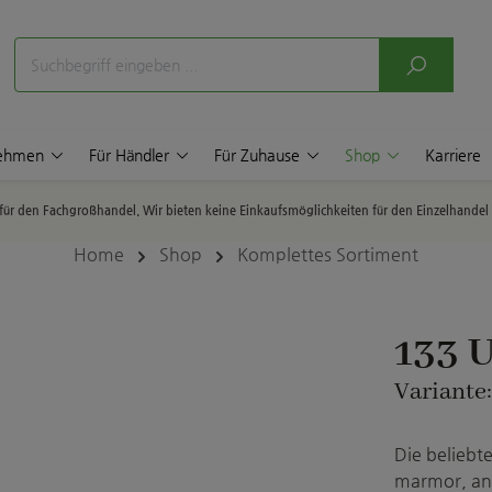
nehmen
Für Händler
Für Zuhause
Shop
Karriere
p für den Fachgroßhandel. Wir bieten keine Einkaufsmöglichkeiten für den Einzelhande
Home
Shop
Komplettes Sortiment
133 
Variante
Die beliebt
marmor, ant