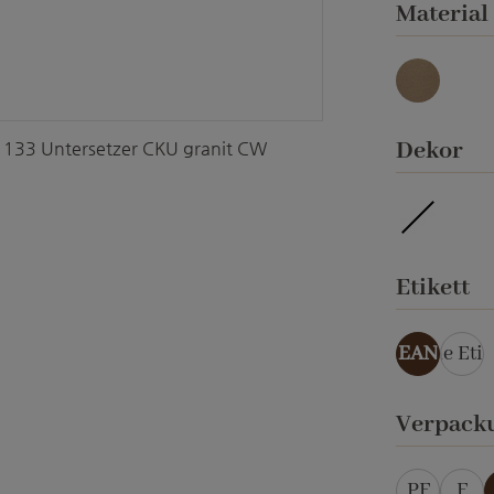
Material
umbra
au
Dekor
133 Untersetzer CKU granit CW
imprägni
a
Etikett
EAN
ohne Etik
Verpack
PF
F