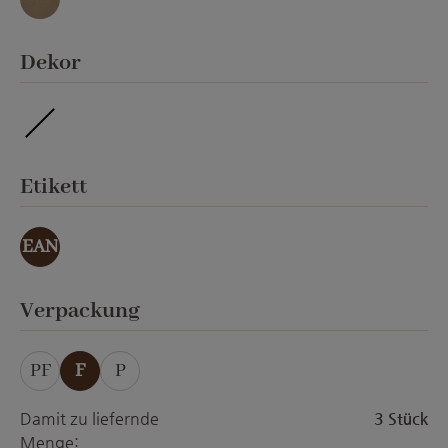
umbra
auswählen
Dekor
imprägniert
auswählen
Etikett
EAN
auswählen
Verpackung
PF
F
P
Damit zu liefernde
3 Stück
Menge: