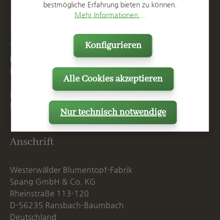
bestmögliche Erfahrung bieten zu können.
Mehr Informationen ...
Kontakt
Konfigurieren
T
+49 2623 887 0
F
+49 2623 887 149
E
info@spang.de
Alle Cookies akzeptieren
Mo. - Do. 07:15 - 16:00 Uhr
Fr. bis 14:00 Uhr
Nur technisch notwendige
Anschrift
Westerwälder Blumentopf-Fabrik
Spang GmbH & Co. KG
Rheinstraße 113-120
D-56235 Ransbach-Baumbach
Deutschland