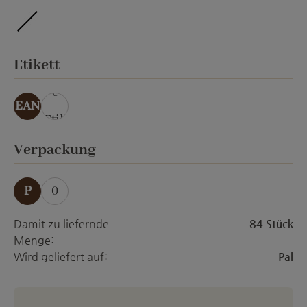
ohne Veredelung
auswählen
Etikett
ohn
e
EAN
Etik
ett
auswählen
Verpackung
P
0
Damit zu liefernde
84 Stück
Menge:
Wird geliefert auf:
Pal