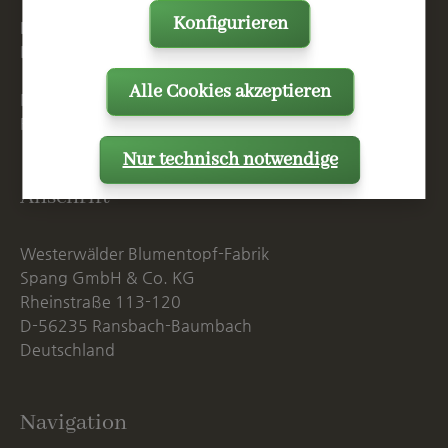
T
+49 2623 887 0
Konfigurieren
F
+49 2623 887 149
E
info@spang.de
Alle Cookies akzeptieren
Mo. - Do. 07:15 - 16:00 Uhr
Fr. bis 14:00 Uhr
Nur technisch notwendige
Anschrift
Westerwälder Blumentopf-Fabrik
Spang GmbH & Co. KG
Rheinstraße 113-120
D-56235 Ransbach-Baumbach
Deutschland
Navigation