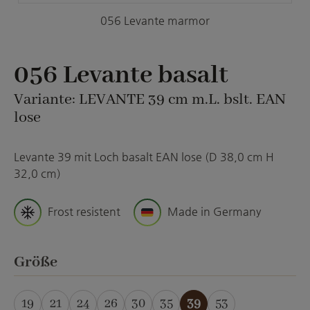
056 Levante marmor
056 Levante basalt
Variante: LEVANTE 39 cm m.L. bslt. EAN
lose
Levante 39 mit Loch basalt EAN lose (D 38,0 cm H
32,0 cm)
Frost resistent
Made in Germany
auswählen
Größe
19
21
24
26
30
35
39
53