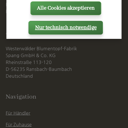
Mo. - Do. 07:15 - 16:00 Uhr
Alle Cookies akzeptieren
Fr. bis 14:00 Uhr
Nur technisch notwendige
Anschrift
Westerwälder Blumentopf-Fabrik
Spang GmbH & Co. KG
Rheinstraße 113-120
D-56235 Ransbach-Baumbach
Deutschland
Navigation
Für Händler
Für Zuhause