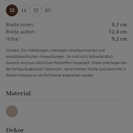
12
14
17
20
(Diese Option ist zurzeit nicht verfügbar.)
(Diese Option ist zurzeit nicht verfügba
(Diese Option ist zurzeit nicht ver
Breite innen:
9,7 cm
Breite außen:
12,4 cm
Höhe:
9,2 cm
Hinweis: Die Abbildungen unterliegen drucktechnischen und
produktspezifischen Abweichungen. Sie sind nicht farbverbindlich.
Keramik wird aus natürlichen Rohstoffen hergestellt. Diese unterliegen bei
der Fertigung gewissen Toleranzen, daher können Maße und Gewichte in
diesem Katalog nur als Richtwerte angesehen werden.
auswählen
Material
Granit
auswählen
Dekor