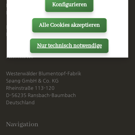
Konfigurieren
F
+49 2623 887 149
E
info@spang.de
Alle Cookies akzeptieren
Mo. - Do. 07:15 - 16:00 Uhr
Fr. bis 14:00 Uhr
Nur technisch notwendige
Anschrift
Westerwälder Blumentopf-Fabrik
Spang GmbH & Co. KG
Rheinstraße 113-120
D-56235 Ransbach-Baumbach
Deutschland
Navigation