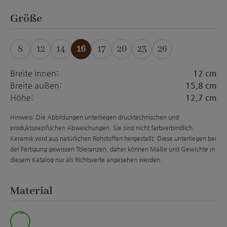
auswählen
Größe
8
12
14
16
17
20
23
26
(Diese Option ist zurzeit nicht verfügbar.)
(Diese Option ist zurzeit nicht verfügbar.)
(Diese Option ist zurzeit nicht verfügba
(Diese Option ist zurzeit nich
(Diese Option ist zur
(Diese Option is
Breite innen:
12 cm
Breite außen:
15,8 cm
Höhe:
12,7 cm
Hinweis: Die Abbildungen unterliegen drucktechnischen und
produktspezifischen Abweichungen. Sie sind nicht farbverbindlich.
Keramik wird aus natürlichen Rohstoffen hergestellt. Diese unterliegen bei
der Fertigung gewissen Toleranzen, daher können Maße und Gewichte in
diesem Katalog nur als Richtwerte angesehen werden.
auswählen
Material
wss.