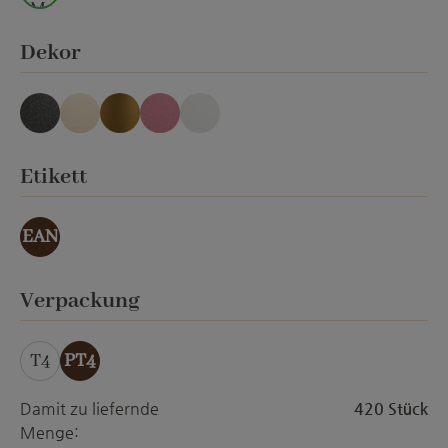
M.
auswählen
Dekor
anthrazit Emery
creme Emery
gold-effekt
orchid Emery
weiss matt
auswählen
Etikett
EAN
auswählen
Verpackung
T4
PT4
Damit zu liefernde
420 Stück
Menge: