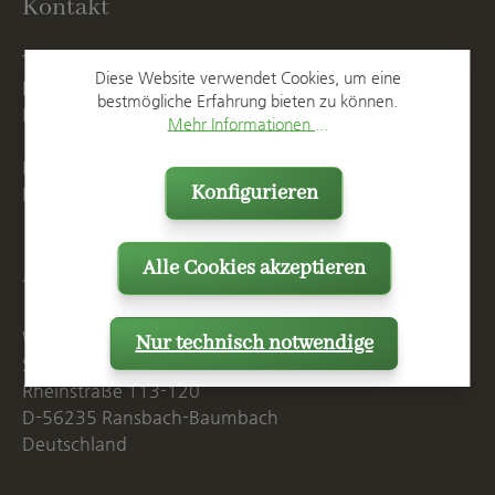
Kontakt
T
+49 2623 887 0
Diese Website verwendet Cookies, um eine
F
+49 2623 887 149
bestmögliche Erfahrung bieten zu können.
E
info@spang.de
Mehr Informationen ...
Mo. - Do. 07:15 - 16:00 Uhr
Konfigurieren
Fr. bis 14:00 Uhr
Alle Cookies akzeptieren
Anschrift
Westerwälder Blumentopf-Fabrik
Nur technisch notwendige
Spang GmbH & Co. KG
Rheinstraße 113-120
D-56235 Ransbach-Baumbach
Deutschland