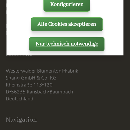
Konfigurieren
F
+49 2623 887 149
E
info@spang.de
Alle Cookies akzeptieren
Mo. - Do. 07:15 - 16:00 Uhr
Fr. bis 14:00 Uhr
Nur technisch notwendige
Anschrift
Westerwälder Blumentopf-Fabrik
Spang GmbH & Co. KG
Rheinstraße 113-120
D-56235 Ransbach-Baumbach
Deutschland
Navigation