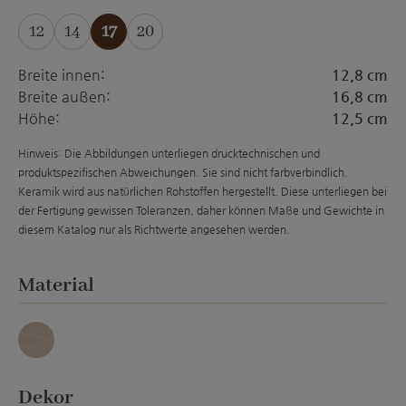
12
14
17
20
(Diese Option ist zurzeit nicht verfügbar.)
(Diese Option ist zurzeit nicht verfügbar.)
(Diese Option ist zurzeit nicht ver
Breite innen:
12,8 cm
Breite außen:
16,8 cm
Höhe:
12,5 cm
Hinweis: Die Abbildungen unterliegen drucktechnischen und
produktspezifischen Abweichungen. Sie sind nicht farbverbindlich.
Keramik wird aus natürlichen Rohstoffen hergestellt. Diese unterliegen bei
der Fertigung gewissen Toleranzen, daher können Maße und Gewichte in
diesem Katalog nur als Richtwerte angesehen werden.
auswählen
Material
Granit
auswählen
Dekor