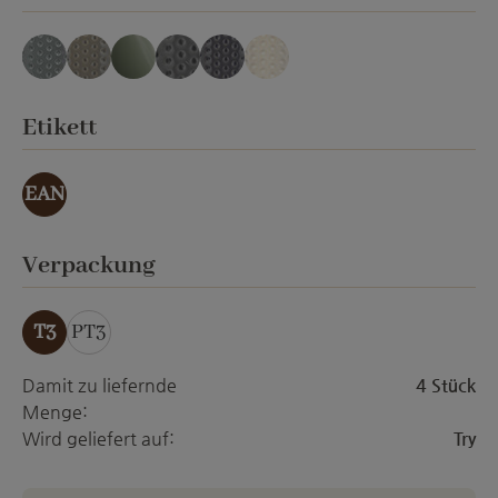
blau-grau lasierend
cappuccino lasierend
grau-grün lasierend
grau-schwarz las.
mauve lasierend
weiß lasierend
auswählen
Etikett
EAN
auswählen
Verpackung
T3
PT3
Damit zu liefernde
4 Stück
Menge:
Wird geliefert auf:
Try