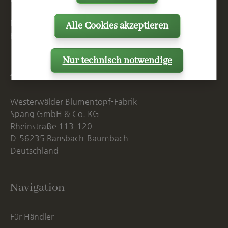
Mo. - Do. 07:15 - 16:00 Uhr
Alle Cookies akzeptieren
Fr. bis 14:00 Uhr
Nur technisch notwendige
Anschrift
Westerwälder Blumentopf-Fabrik
Spang GmbH & Co. KG
Rheinstraße 113-120
D-56235 Ransbach-Baumbach
Deutschland
Navigation
Für Händler