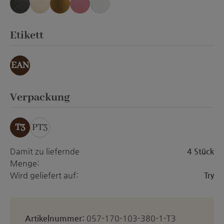
anthrazit Emery
creme Emery
gold-effekt
orchid Emery
weiss matt
auswählen
Etikett
EAN
auswählen
Verpackung
T3
PT3
Damit zu liefernde
4 Stück
Menge:
Wird geliefert auf:
Try
Artikelnummer:
057-170-103-380-1-T3