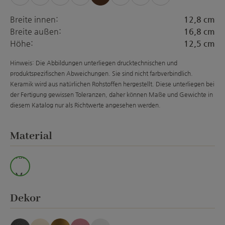
(Diese Option ist zurzeit nicht verfügbar.)
(Diese Option ist zurzeit nicht verfügbar.)
(Diese Option ist zurzeit nicht verfügba
(Diese Option ist zurzeit nicht ver
(Diese Option ist zurzeit
(Diese Option ist zur
(Diese Option is
Breite innen:
12,8 cm
Breite außen:
16,8 cm
Höhe:
12,5 cm
Hinweis: Die Abbildungen unterliegen drucktechnischen und
produktspezifischen Abweichungen. Sie sind nicht farbverbindlich.
Keramik wird aus natürlichen Rohstoffen hergestellt. Diese unterliegen bei
der Fertigung gewissen Toleranzen, daher können Maße und Gewichte in
diesem Katalog nur als Richtwerte angesehen werden.
auswählen
Material
wss.
M.
auswählen
Dekor