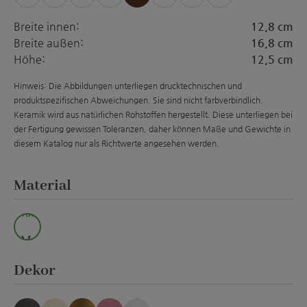
(Diese Option ist zurzeit nicht verfügbar.)
(Diese Option ist zurzeit nicht verfügbar.)
(Diese Option ist zurzeit nicht verfügba
(Diese Option ist zurzeit nicht ver
(Diese Option ist zurzeit
(Diese Option ist zur
(Diese Option is
Breite innen:
12,8 cm
Breite außen:
16,8 cm
Höhe:
12,5 cm
Hinweis: Die Abbildungen unterliegen drucktechnischen und
produktspezifischen Abweichungen. Sie sind nicht farbverbindlich.
Keramik wird aus natürlichen Rohstoffen hergestellt. Diese unterliegen bei
der Fertigung gewissen Toleranzen, daher können Maße und Gewichte in
diesem Katalog nur als Richtwerte angesehen werden.
auswählen
Material
wss.
M.
auswählen
Dekor