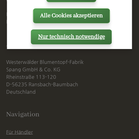
Mo. - Do. 07:15 - 16:00 Uhr
Alle Cookies akzeptieren
Fr. bis 14:00 Uhr
Nur technisch notwendige
Anschrift
Westerwälder Blumentopf-Fabrik
Spang GmbH & Co. KG
Rheinstraße 113-120
D-56235 Ransbach-Baumbach
Deutschland
Navigation
Für Händler