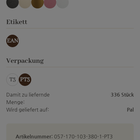
anthrazit Emery
creme Emery
gold-effekt
orchid Emery
weiss matt
auswählen
Etikett
EAN
auswählen
Verpackung
T3
PT3
Damit zu liefernde
336 Stück
Menge:
Wird geliefert auf:
Pal
Artikelnummer:
057-170-103-380-1-PT3