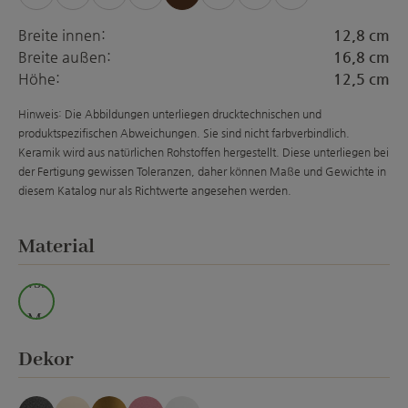
(Diese Option ist zurzeit nicht verfügbar.)
(Diese Option ist zurzeit nicht verfügbar.)
(Diese Option ist zurzeit nicht verfügba
(Diese Option ist zurzeit nicht ver
(Diese Option ist zurzeit
(Diese Option ist zur
(Diese Option is
Breite innen:
12,8 cm
Breite außen:
16,8 cm
Höhe:
12,5 cm
Hinweis: Die Abbildungen unterliegen drucktechnischen und
produktspezifischen Abweichungen. Sie sind nicht farbverbindlich.
Keramik wird aus natürlichen Rohstoffen hergestellt. Diese unterliegen bei
der Fertigung gewissen Toleranzen, daher können Maße und Gewichte in
diesem Katalog nur als Richtwerte angesehen werden.
auswählen
Material
wss.
M.
auswählen
Dekor