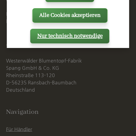
Mo. - Do. 07:15 - 16:00 Uhr
Alle Cookies akzeptieren
Fr. bis 14:00 Uhr
Nur technisch notwendige
Anschrift
Westerwälder Blumentopf-Fabrik
Spang GmbH & Co. KG
Rheinstraße 113-120
D-56235 Ransbach-Baumbach
Deutschland
Navigation
Für Händler