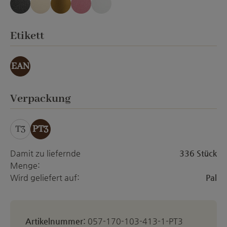
anthrazit Emery
creme Emery
gold-effekt
orchid Emery
weiss matt
auswählen
Etikett
EAN
auswählen
Verpackung
T3
PT3
Damit zu liefernde
336 Stück
Menge:
Wird geliefert auf:
Pal
Artikelnummer:
057-170-103-413-1-PT3