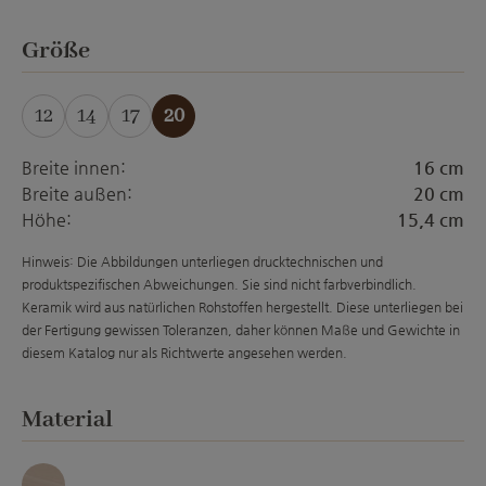
auswählen
Größe
12
14
17
20
(Diese Option ist zurzeit nicht verfügbar.)
(Diese Option ist zurzeit nicht verfügbar.)
(Diese Option ist zurzeit nicht verfügba
Breite innen:
16 cm
Breite außen:
20 cm
Höhe:
15,4 cm
Hinweis: Die Abbildungen unterliegen drucktechnischen und
produktspezifischen Abweichungen. Sie sind nicht farbverbindlich.
Keramik wird aus natürlichen Rohstoffen hergestellt. Diese unterliegen bei
der Fertigung gewissen Toleranzen, daher können Maße und Gewichte in
diesem Katalog nur als Richtwerte angesehen werden.
auswählen
Material