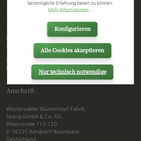
bestmögliche Erfahrung bieten zu können.
Mehr Informationen ...
Kontakt
Konfigurieren
T
+49 2623 887 0
F
+49 2623 887 149
E
info@spang.de
Alle Cookies akzeptieren
Mo. - Do. 07:15 - 16:00 Uhr
Fr. bis 14:00 Uhr
Nur technisch notwendige
Anschrift
Westerwälder Blumentopf-Fabrik
Spang GmbH & Co. KG
Rheinstraße 113-120
D-56235 Ransbach-Baumbach
Deutschland