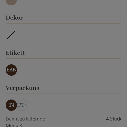
Granit
auswählen
Dekor
imprägniert
auswählen
Etikett
EAN
auswählen
Verpackung
T4
PT4
Damit zu liefernde
4 Stück
Menge: