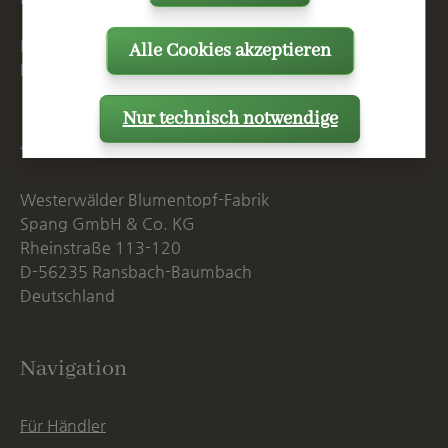
Mo. - Do. 07:15 - 16:00 Uhr
Alle Cookies akzeptieren
Fr. bis 14:00 Uhr
Nur technisch notwendige
Anschrift
Westerwälder Blumentopf-Fabrik
Spang GmbH & Co. KG
Rheinstraße 113-120
D-56235 Ransbach-Baumbach
Deutschland
Navigation
Für Händler