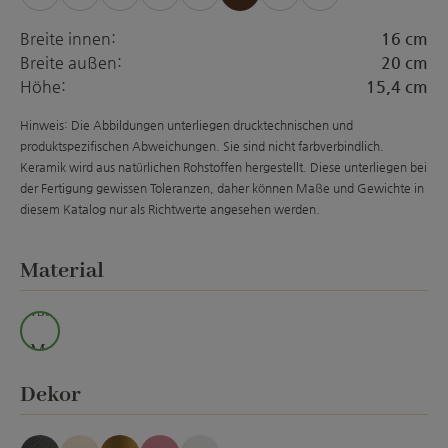
(Diese Option ist zurzeit nicht verfügbar.)
(Diese Option ist zurzeit nicht verfügbar.)
(Diese Option ist zurzeit nicht verfügba
(Diese Option ist zurzeit nich
(Diese Option ist zur
(Diese Option is
Breite innen:
16 cm
Breite außen:
20 cm
Höhe:
15,4 cm
Hinweis: Die Abbildungen unterliegen drucktechnischen und
produktspezifischen Abweichungen. Sie sind nicht farbverbindlich.
Keramik wird aus natürlichen Rohstoffen hergestellt. Diese unterliegen bei
der Fertigung gewissen Toleranzen, daher können Maße und Gewichte in
diesem Katalog nur als Richtwerte angesehen werden.
auswählen
Material
wss.
M.
auswählen
Dekor