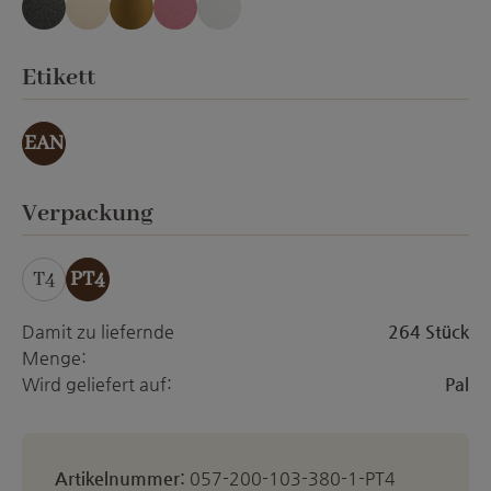
anthrazit Emery
creme Emery
gold-effekt
orchid Emery
weiss matt
(Diese Option ist zurzeit nicht verfügbar.)
auswählen
Etikett
EAN
auswählen
Verpackung
T4
PT4
Damit zu liefernde
264 Stück
Menge:
Wird geliefert auf:
Pal
Artikelnummer:
057-200-103-380-1-PT4