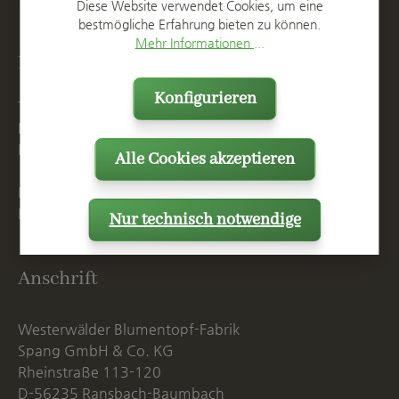
Diese Website verwendet Cookies, um eine
bestmögliche Erfahrung bieten zu können.
Mehr Informationen ...
Kontakt
Konfigurieren
T
+49 2623 887 0
F
+49 2623 887 149
E
info@spang.de
Alle Cookies akzeptieren
Mo. - Do. 07:15 - 16:00 Uhr
Fr. bis 14:00 Uhr
Nur technisch notwendige
Anschrift
Westerwälder Blumentopf-Fabrik
Spang GmbH & Co. KG
Rheinstraße 113-120
D-56235 Ransbach-Baumbach