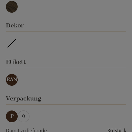
Basalt
auswählen
Dekor
imprägniert
auswählen
Etikett
EAN
auswählen
Verpackung
P
0
Damit zu liefernde
36 Stück