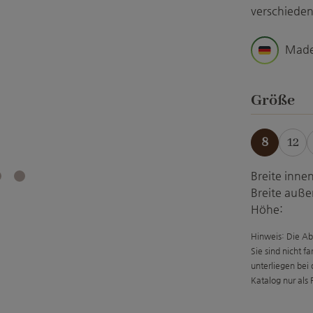
verschieden
Made
a
Größe
8
12
(Di
Breite innen
Breite auße
Höhe:
Hinweis: Die Ab
Sie sind nicht f
unterliegen bei
Katalog nur als