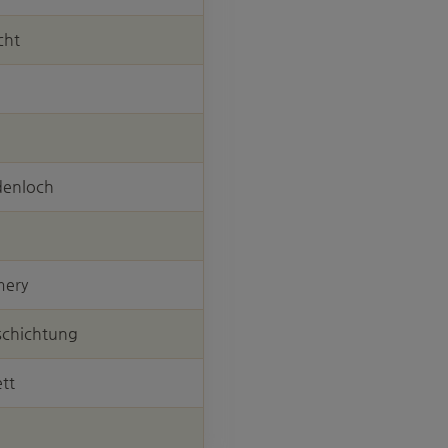
cht
denloch
mery
schichtung
tt