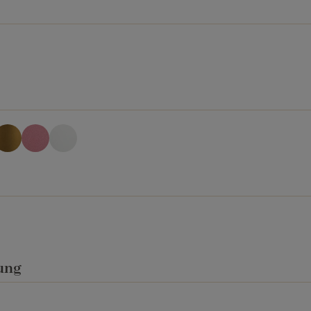
auswählen
swählen
t Emery
me Emery
gold-effekt
orchid Emery
weiss matt
uswählen
auswählen
ung