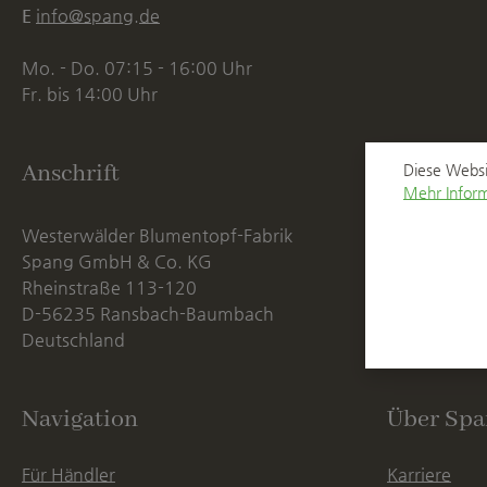
E
info@spang.de
Mo. - Do. 07:15 - 16:00 Uhr
Fr. bis 14:00 Uhr
Anschrift
Diese Websi
Mehr Inform
Westerwälder Blumentopf-Fabrik
Spang GmbH & Co. KG
Rheinstraße 113-120
D-56235 Ransbach-Baumbach
Deutschland
Navigation
Über Spa
Für Händler
Karriere