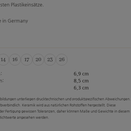
sten Plastikeinsätze.
 in Germany
uswählen
14
16
17
20
23
26
ese Option ist zurzeit nicht verfügbar.)
(Diese Option ist zurzeit nicht verfügbar.)
(Diese Option ist zurzeit nicht verfügbar.)
(Diese Option ist zurzeit nicht verfügb
(Diese Option ist zurzeit nicht ve
(Diese Option ist zurzeit nic
:
6,9 cm
n:
8,5 cm
6,3 cm
bildungen unterliegen drucktechnischen und produktspezifischen Abweichungen.
arbverbindlich. Keramik wird aus natürlichen Rohstoffen hergestellt. Diese
 der Fertigung gewissen Toleranzen, daher können Maße und Gewichte in diesem
 Richtwerte angesehen werden.