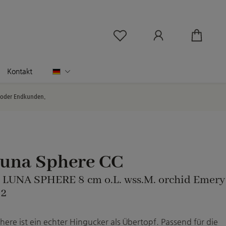
Du hast 0 Produkte au
Deutsch
Kontakt
l oder Endkunden.
Luna Sphere CC
: LUNA SPHERE 8 cm o.L. wss.M. orchid Emery
 2
here ist ein echter Hingucker als Übertopf. Passend für die