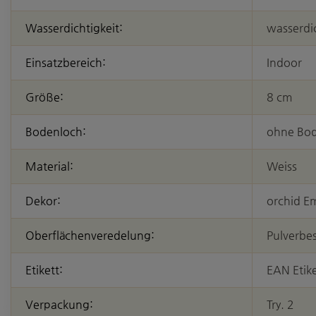
Wasserdichtigkeit:
wasserdi
Einsatzbereich:
Indoor
Größe:
8 cm
Bodenloch:
ohne Bo
Material:
Weiss
Dekor:
orchid E
Oberflächenveredelung:
Pulverbe
Etikett:
EAN Etike
Verpackung:
Try. 2