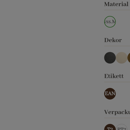
Material
wss.M.
au
Dekor
anthrazi
cre
a
Etikett
EAN
Verpack
T2
PT2