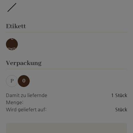
ohne Veredelung
auswählen
Etikett
ohn
e
Etik
ett
auswählen
Verpackung
P
0
Damit zu liefernde
1 Stück
Menge:
Wird geliefert auf:
Stück