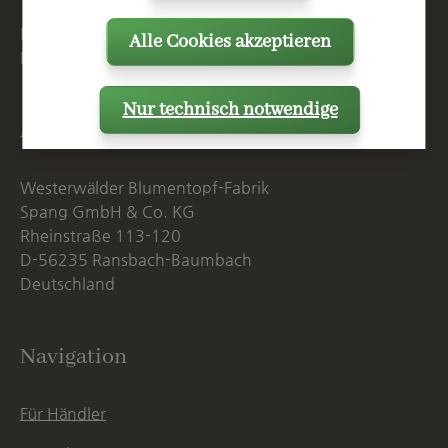
Mo. - Do. 07:15 - 16:00 Uhr
Alle Cookies akzeptieren
Fr. bis 14:00 Uhr
Nur technisch notwendige
Anschrift
Westerwälder Blumentopf-Fabrik
Spang GmbH & Co. KG
Rheinstraße 113-120
D-56235 Ransbach-Baumbach
Deutschland
Navigation
Für Händler