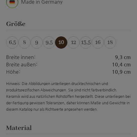
Made in Germany
auswählen
Größe
6,5
8
9
9,5
10
12
13,5
16
18
(Diese Option ist zurzeit nicht verfügbar.)
(Diese Option ist zurzeit nicht verfügba
(Diese Option ist zurzeit nicht ver
(Diese Option ist zurzeit
(Diese Option ist zur
(Diese Option is
(Diese Opti
Breite innen:
9,3 cm
Breite außen:
10,4 cm
Höhe:
10,9 cm
Hinweis: Die Abbildungen unterliegen drucktechnischen und
produktspezifischen Abweichungen. Sie sind nicht farbverbindlich.
Keramik wird aus natürlichen Rohstoffen hergestellt. Diese unterliegen bei
der Fertigung gewissen Toleranzen, daher können Maße und Gewichte in
diesem Katalog nur als Richtwerte angesehen werden.
auswählen
Material