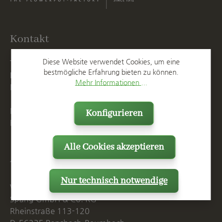
Kontakt
Diese Website verwendet Cookies, um eine
T
+49 2623 887 0
bestmögliche Erfahrung bieten zu können.
F
+49 2623 887 149
Mehr Informationen ...
E
info@spang.de
Mo. - Do. 07:15 - 16:00 Uhr
Konfigurieren
Fr. bis 14:00 Uhr
Alle Cookies akzeptieren
Anschrift
Nur technisch notwendige
Westerwälder Blumentopf-Fabrik
Spang GmbH & Co. KG
Rheinstraße 113-120