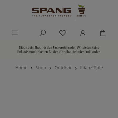
alt springen
Du hast 0 Produkte au
Dies ist ein Shop für den Fachgroßhandel. Wir bieten keine
Einkaufsmöglichkeiten für den Einzelhandel oder Endkunden.
Home
Shop
Outdoor
Pflanztöpfe
Bildergalerie überspringen