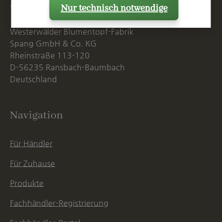
Anschrift
Nur technisch notwendige
Westerwälder Blumentopf-Fabrik
Spang GmbH & Co. KG
Rheinstraße 113-120
D-56235 Ransbach-Baumbach
Deutschland
Navigation
Für Händler
Für Zuhause
Produkte
Fachhändler-Registrierung