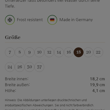
Untersetzer fasst besonders viel Wasser durch seine
Tiefe.
Frost resistent
Made in Germany
auswählen
Größe
7
8
9
10
12
14
16
18
20
22
(Diese Option ist zurzeit nicht verfügbar.)
(Diese Option ist zurzeit nicht verfügbar.)
(Diese Option ist zurzeit nicht verfügba
24
26
30
37
Breite innen:
18,2 cm
Breite außen:
19,9 cm
Höhe:
4,1 cm
Hinweis: Die Abbildungen unterliegen drucktechnischen und
produktspezifischen Abweichungen. Sie sind nicht farbverbindlich.