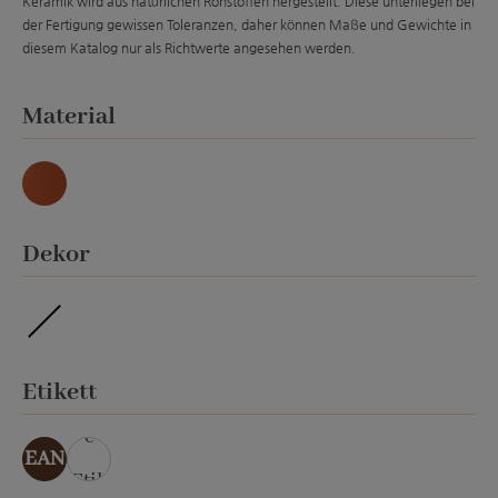
Keramik wird aus natürlichen Rohstoffen hergestellt. Diese unterliegen bei
der Fertigung gewissen Toleranzen, daher können Maße und Gewichte in
diesem Katalog nur als Richtwerte angesehen werden.
auswählen
Material
Natur
auswählen
Dekor
imprägniert
auswählen
Etikett
ohn
e
EAN
Etik