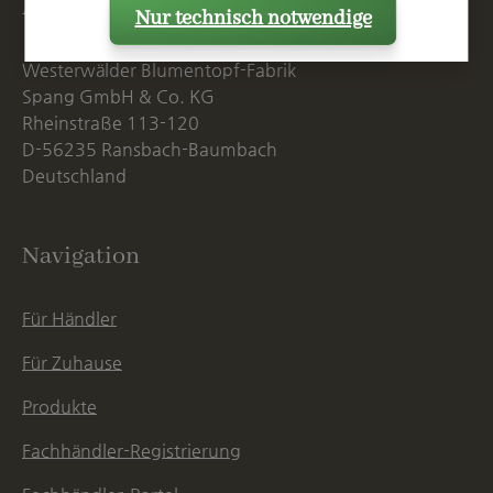
Anschrift
Nur technisch notwendige
Westerwälder Blumentopf-Fabrik
Spang GmbH & Co. KG
Rheinstraße 113-120
D-56235 Ransbach-Baumbach
Deutschland
Navigation
Für Händler
Für Zuhause
Produkte
Fachhändler-Registrierung