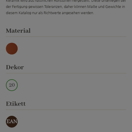
Keramik wird aus natürlichen Rohstoffen hergestellt. Diese unterliegen bei
der Fertigung gewissen Toleranzen, daher können Maße und Gewichte in
diesem Katalog nur als Richtwerte angesehen werden.
auswählen
Material
Natur
auswählen
Dekor
20
auswählen
Etikett
EAN