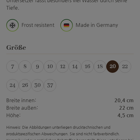
Untersetzer fasst besonders viel Wasser durch seine
Tiefe.
Frost resistent
Made in Germany
auswählen
Größe
7
8
9
10
12
14
16
18
20
22
(Diese Option ist zurzeit nicht verfügbar.)
(Diese Option ist zurzeit nicht verfügbar.)
(Diese Option ist zurzeit nicht verfügba
(Diese Option ist zurzeit nicht ver
(Diese Option ist zurzeit nich
(Diese Option ist zurzeit
(Diese Option ist zur
(Diese Option is
24
26
30
37
(Diese Option ist zurzeit nicht ver
Breite innen:
20,4 cm
Breite außen:
22 cm
Höhe:
4,5 cm
Hinweis: Die Abbildungen unterliegen drucktechnischen und
produktspezifischen Abweichungen. Sie sind nicht farbverbindlich.