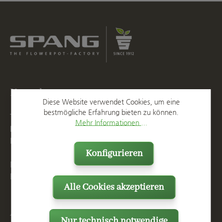
Kontakt
Diese Website verwendet Cookies, um eine
bestmögliche Erfahrung bieten zu können.
T
+49 2623 887 0
Mehr Informationen ...
F
+49 2623 887 149
E
info@spang.de
Konfigurieren
Mo. - Do. 07:15 - 16:00 Uhr
Fr. bis 14:00 Uhr
Alle Cookies akzeptieren
Anschrift
Nur technisch notwendige