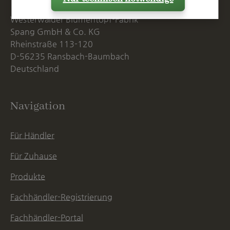
Westerwälder Blumentopf-Fabrik
Spang GmbH & Co. KG
Rheinstraße 113-120
D-56235 Ransbach-Baumbach
Deutschland
Navigation
Für Händler
Für Zuhause
Produkte
Fachhändler-Registrierung
Fachhändler-Portal