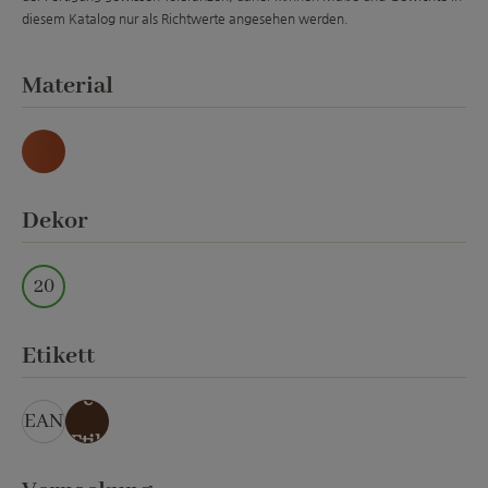
diesem Katalog nur als Richtwerte angesehen werden.
auswählen
Material
Natur
auswählen
Dekor
20
auswählen
Etikett
ohn
e
EAN
Etik
ett