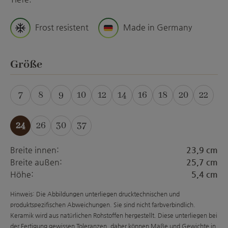
Frost resistent
Made in Germany
auswählen
Größe
7
8
9
10
12
14
16
18
20
22
(Diese Option ist zurzeit nicht verfügbar.)
24
26
30
37
(Diese Option ist zurzeit nicht ver
Breite innen:
23,9 cm
Breite außen:
25,7 cm
Höhe:
5,4 cm
Hinweis: Die Abbildungen unterliegen drucktechnischen und
produktspezifischen Abweichungen. Sie sind nicht farbverbindlich.
Keramik wird aus natürlichen Rohstoffen hergestellt. Diese unterliegen bei
der Fertigung gewissen Toleranzen, daher können Maße und Gewichte in